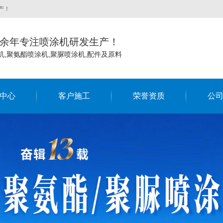
产！
0余年专注喷涂机研发生产！
机,聚氨酯喷涂机,聚脲喷涂机,配件及原料
中心
客户施工
荣誉资质
公