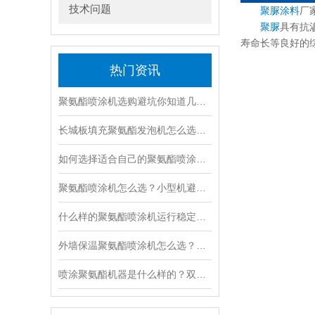
技术问题
聚脲涂料
厂
聚脲
具有抗
寿命长等良好的
热门资讯
聚氨酯喷涂机选购避坑你知道几点？
长城板填充聚氨酯发泡机怎么选？山东九旭JX-H-P30S高精度穿条式聚氨酯浇注设备实测（附厂家电话）
如何选择适合自己的聚氨酯喷涂机？拒绝“参数陷阱”：山东九旭内部聚氨酯喷涂机选型逻辑
聚氨酯喷涂机怎么选？小型机避坑指南_九旭现场经验分享（附型号参数）
什么样的聚氨酯喷涂机运行稳定？老师傅聊运行状态稳定的机器特征：配比、加热与压差
外墙保温聚氨酯喷涂机怎么选？立面·风·民用电三关与 2026 验收适配（附配置对照）
喷涂聚氨酯机器是什么样的？双组份聚氨酯喷涂机真相：保温与液冷板，同一台机器的两种活法