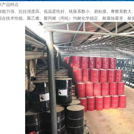
家产品特点
渗能力强、抗拉强度高、低温柔性好、线胀系数小、易粘接、摩擦系数大
综合技术性能。聚乙烯、聚丙烯（丙纶）均耐化学稳定、耐腐蚀霉变、耐