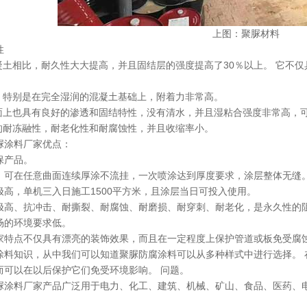
上图：聚脲材料
性
土相比，耐久性大大提高，并且固结层的强度提高了30％以上。 它不仅
。
特别是在完全湿润的混凝土基础上，附着力非常高。
上也具有良好的渗透和固结特性，没有清水，并且湿粘合强度非常高，
耐冻融性，耐老化性和耐腐蚀性，并且收缩率小。
涂料厂家优点：
产品。
在任意曲面连续厚涂不流挂，一次喷涂达到厚度要求，涂层整体无缝
，单机三入日施工1500平方米，且涂层当日可投入使用。
、抗冲击、耐撕裂、耐腐蚀、耐磨损、耐穿刺、耐老化，是永久性的阻
的环境要求低。
点不仅具有漂亮的装饰效果，而且在一定程度上保护管道或板免受腐蚀
涂料知识，从中我们可以知道聚脲防腐涂料可以从多种样式中进行选择。
而可以在以后保护它们免受环境影响。 问题。
料厂家产品广泛用于电力、化工、建筑、机械、矿山、食品、医药、电