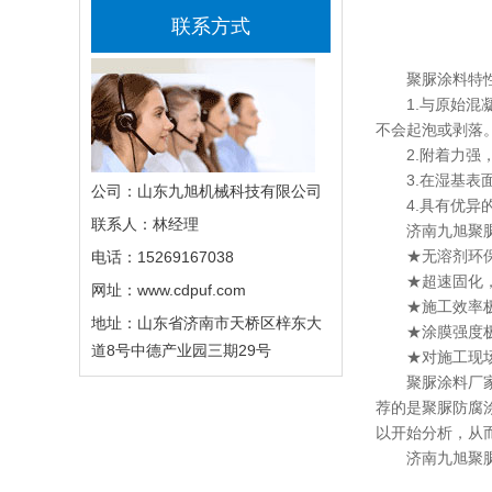
联系方式
聚脲涂料特
1.与原始混凝
不会起泡或剥落
2.附着力强，
3.在湿基表面
公司：山东九旭机械科技有限公司
4.具有优异的
联系人：林经理
济南九旭聚脲
★无溶剂环保
电话：15269167038
★超速固化，可
网址：www.cdpuf.com
★施工效率极高
地址：山东省济南市天桥区梓东大
★涂膜强度极高
道8号中德产业园三期29号
★对施工现场
聚脲涂料厂家特
荐的是聚脲防腐
以开始分析，从
济南九旭聚脲涂